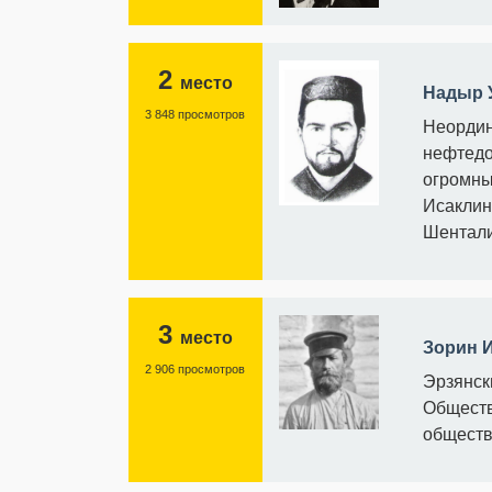
2
место
Надыр 
3 848 просмотров
Неордин
нефтедо
огромны
Исаклин
Шентали
3
место
Зорин 
2 906 просмотров
Эрзянск
Обществ
обществ