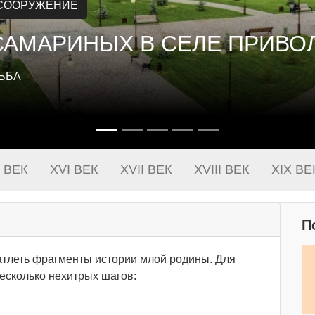
 В СМОЛЬКОВО
СМОЛЬКОВО, ПРИНАДЛЕЖАВШЕЕ ДВОРЯНСКОМУ РОДУ
 ВЕК
XVI ВЕК
XVII ВЕК
XVIII ВЕК
XIX ВЕ
П
чатлеть фрагменты истории млой родины. Для
есколько нехитрых шагов: