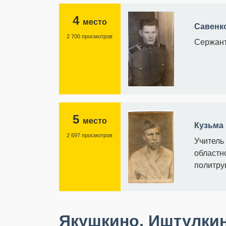
4
место
Савенк
2 700 просмотров
Сержант
5
место
Кузьма
2 697 просмотров
Учитель 
областн
политру
Якушкино, Иштулкин