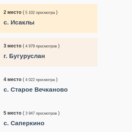
2
место
(
)
5 102 просмотра
c. Исаклы
3
место
(
)
4 979 просмотров
г. Бугуруслан
4
место
(
)
4 022 просмотра
c. Старое Вечканово
5
место
(
)
3 947 просмотров
c. Саперкино