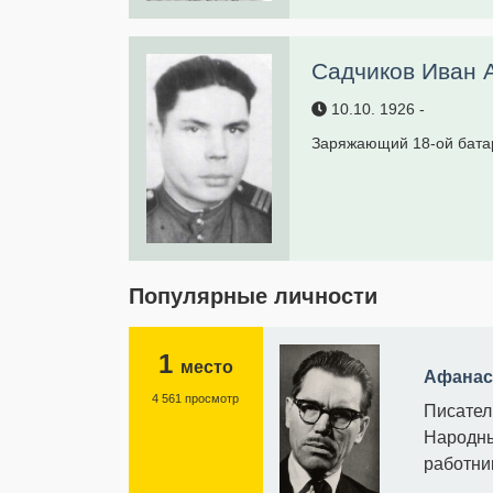
Садчиков Иван 
10.10.
1926
-
Заряжающий 18-ой бата
Популярные личности
1
место
Афанас
4 561 просмотр
Писател
Народны
работни