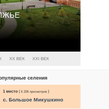
 ОСОРГИНЫХ
К
XX ВЕК
XXI ВЕК
опулярные селения
1
место
(
)
6 206 просмотров
с. Большое Микушкино