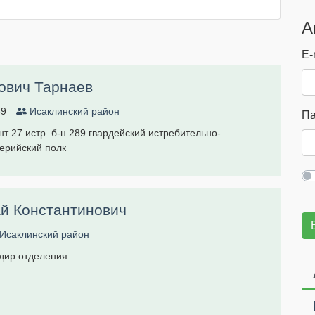
А
E-
ович Тарнаев
89
Исаклинский район
П
 27 истр. б-н 289 гвардейский истребительно-
ерийский полк
й Константинович
Исаклинский район
дир отделения