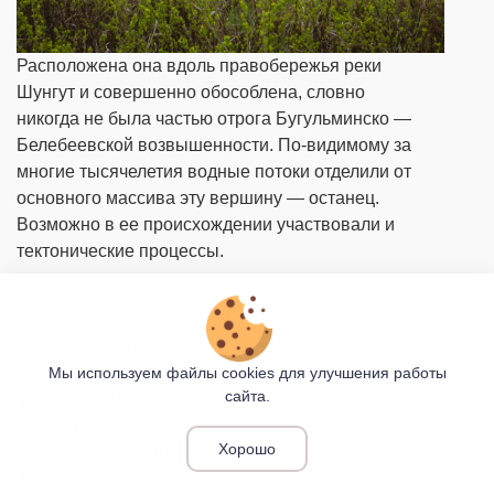
Расположена она вдоль правобережья реки
Шунгут и совершенно обособлена, словно
никогда не была частью отрога Бугульминско —
Белебеевской возвышенности. По-видимому за
многие тысячелетия водные потоки отделили от
основного массива эту вершину — останец.
Возможно в ее происхождении участвовали и
тектонические процессы.
якушкино
Сергиевский район
—
Мы используем файлы cookies для улучшения работы
сайта.
11.03.2018
08:06
1.59K
Хорошо
Сергей Кузнецов
0