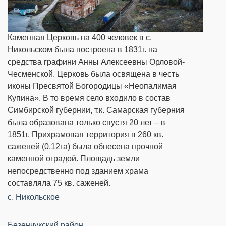
Каменная Церковь на 400 человек в с.
Никольском была построена в 1831г. на
средства графини Анны Алексеевны Орловой-
Чесменской. Церковь была освящена в честь
иконы Пресвятой Богородицы «Неопалимая
Купина». В то время село входило в состав
Симбирской губернии, т.к. Самарская губерния
была образована только спустя 20 лет – в
1851г. Прихрамовая территория в 260 кв.
саженей (0,12га) была обнесена прочной
каменной оградой. Площадь земли
непосредственно под зданием храма
составляла 75 кв. саженей.
с. Никольское
Безенчукский район