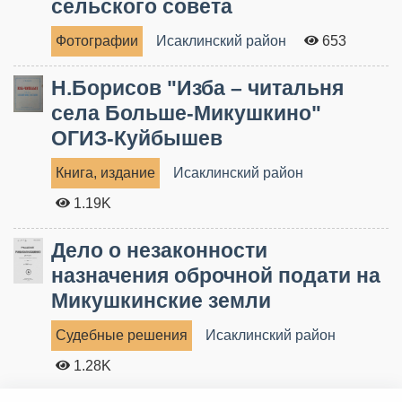
сельского совета
Фотографии
Исаклинский район
653
Н.Борисов "Изба – читальня
села Больше-Микушкино"
ОГИЗ-Куйбышев
Книга, издание
Исаклинский район
1.19K
Дело о незаконности
назначения оброчной подати на
Микушкинские земли
Судебные решения
Исаклинский район
1.28K