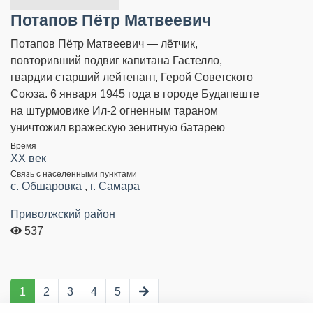
Потапов Пётр Матвеевич
Потапов Пётр Матвеевич — лётчик,
повторивший подвиг капитана Гастелло,
гвардии старший лейтенант, Герой Советского
Союза. 6 января 1945 года в городе Будапеште
на штурмовике Ил-2 огненным тараном
уничтожил вражескую зенитную батарею
Время
XX век
Связь с населенными пунктами
с. Обшаровка
,
г. Самара
Приволжский район
537
1
2
3
4
5