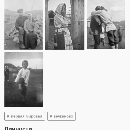
первая мировая
вечканово
Личности