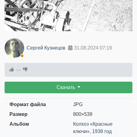
Сергей Кузнецов
31.08.2024
07:19
—
Скачать
Формат файла
JPG
Размер
800×539
Альбом
Колхоз «Красные
ключи», 1938 год